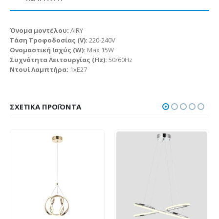
Όνομα μοντέλου:
AIRY
Τάση Τροφοδοσίας (V):
220-240V
Ονομαστική Ισχύς (W):
Max 15W
Συχνότητα Λειτουργίας (Hz):
50/60Hz
Ντουί Λαμπτήρα:
1xE27
ΣΧΕΤΙΚΆ ΠΡΟΪΌΝΤΑ