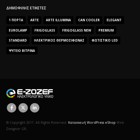
ΔΗΜΟΦΙΛΉΣ ΕΤΙΚΈΤΕΣ
1 ΠΌΡΤΑ
ARTE
ARTE ILLUMINA
CAN COOLER
ELEGANT
EUROLAMP
FRIGOGLASS
FRIGOGLASS NEW
PREMIUM
STANDARD
ΗΛΕΚΤΡΙΚΌΣ ΘΕΡΜΟΣΊΦΩΝΑΣ
ΦΩΤΙΣΤΙΚΌ LED
ΨΥΓΕΊΟ ΒΙΤΡΊΝΑ
© Copyright 2017. All Rights Reserved.
Κατασκευή WordPress eShop
Web
Designer GR.