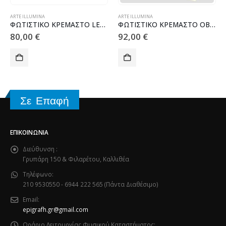
ARTE ILLUMINA
ARTE ILLUMINA
ΦΩΤΙΣΤΙΚΟ ΚΡΕΜΑΣΤΟ LED 30W 300X300X300 4000Κ ΧΡΥΣΟ ΜΑΤ ARTE ILLUMINA SATURN
ΦΩΤΙΣΤΙΚΟ ΚΡΕΜΑΣΤΟ ΟΒΑΛ LED 40W670X200X200 4000Κ ΝΙΚΕΛ ARTE ILLUMINA SATURN
80,00
€
92,00
€
Σε Επαφή
ΕΠΙΚΟΙΝΩΝΊΑ
Διεύθυνση :
Γρυπάρη 150 & Φιλαρέτου, Καλλιθέα
Τηλέφωνο:
210 9530550 - 6944 222 565 (Πάντα Διαθέσιμο)
Email:
epigrafh.gr@gmail.com
Ωράριο Λειτουργίας Φυσικού Καταστήματος: