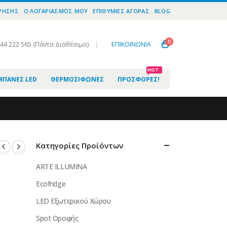
ΧΡΉΣΗΣ
O ΛΟΓΑΡΙΑΣΜΌΣ ΜΟΥ
ΕΠΙΘΥΜΊΕΣ ΑΓΟΡΆΣ
BLOG
0
944 222 565 (Πάντα Διαθέσιμο)
|
ΕΠΙΚΟΙΝΩΝΙΑ
HOT
ΜΠΆΝΕΣ LED
ΘΕΡΜΟΣΊΦΩΝΕΣ
ΠΡΟΣΦΟΡΈΣ!
Κατηγορίες Προϊόντων
ARTE ILLUMINA
Ecofridge
LED Εξωτερικού Χώρου
Spot Οροφής