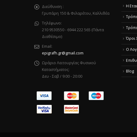
Η Ετα
Διεύθυνση :
Γρυπάρη 150 & Φιλαρέτου, Καλλιθέα
Τρόπο
Τηλέφωνο:
Τρόπ
210 9530550 - 6944 222 565 (Πάντα
Διαθέσιμο)
Όροι 
Email:
O Λογ
epigrafh.gr@gmail.com
Επιθυ
Ωράριο Λειτουργίας Φυσικού
Καταστήματος:
Blog
Δευ - Σαβ / 9:00 - 20:00