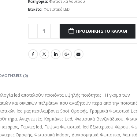
Κατηγορία:
Φωτιστικά Λουτρού
Ετικέτα:
Φωτιστικό LED
ΠΡΟΣΘΉΚΗ ΣΤΟ ΚΑΛΆΘΙ
ΟΛΟΓΉΣΕΙΣ (0)
ολογία led αποτελούν προϊόντα υψηλής ποιότητας . Η γκάμα των
ατιών και οικιακών πελμάτων που αναζητούν πέρα από την ποιοτικά
στικών led μας περιλαμβάνει Spot Οροφής, Γραμμικά Φωτιστικά Le
ισθητήρα, Ανιχνευτές, Καμπάνες Led, Φωτιστικά Βενζινάδικου, Φωτι
αταρίας, Ταινίες led, Γύψινα Φωτιστικά, led Εξωτερικού Χώρου, Φω
ονιέρες Οροφής, Φωτιστικά indoor, Διακοσμητικά Φωτιστικά, Λαμπτή