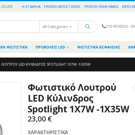
E-ZOZEF
Η ΕΤΑΙΡΕΊΑ
ΤΡΌΠΟΙ ΑΠΟΣΤΟΛΉΣ
ΤΡΌΠΟΙ ΠΛΗΡΩΜΉΣ
ΌΡΟΙ 
All Categories
210 9530550 - 6
ΚΆ ΦΩΤΙΣΤΙΚΆ
ΠΡΟΒΟΛΕΊΣ LED
ΦΩΤΙΣΤΙΚΆ ΑΣΦΑΛΕΊΑΣ
ΚΑ
 ΛΟΥΤΡΟΎ LED ΚΎΛΙΝΔΡΟΣ SPOTLIGHT 1X7W -1X35W
Φωτιστικό Λουτρού
LED Κύλινδρος
Spotlight 1X7W -1X35W
23,00
€
ΧΑΡΑΚΤΗΡΙΣΤΙΚΑ