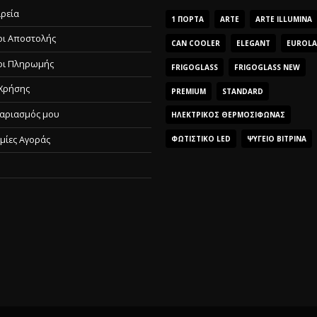
ιρεία
1 ΠΌΡΤΑ
ARTE
ARTE ILLUMINA
ι Αποστολής
CAN COOLER
ELEGANT
EUROL
οι Πληρωμής
FRIGOGLASS
FRIGOGLASS NEW
Χρήσης
PREMIUM
STANDARD
αριασμός μου
ΗΛΕΚΤΡΙΚΌΣ ΘΕΡΜΟΣΊΦΩΝΑΣ
μίες Αγοράς
ΦΩΤΙΣΤΙΚΌ LED
ΨΥΓΕΊΟ ΒΙΤΡΊΝΑ