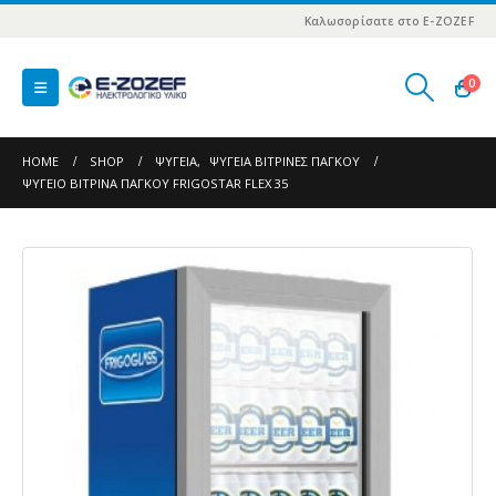
Καλωσορίσατε στο E-ZOZEF
0
HOME
SHOP
ΨΥΓΕΊΑ
,
ΨΥΓΕΊΑ ΒΙΤΡΊΝΕΣ ΠΆΓΚΟΥ
ΨΥΓΕΊΟ ΒΙΤΡΊΝΑ ΠΆΓΚΟΥ FRIGOSTAR FLEX 35