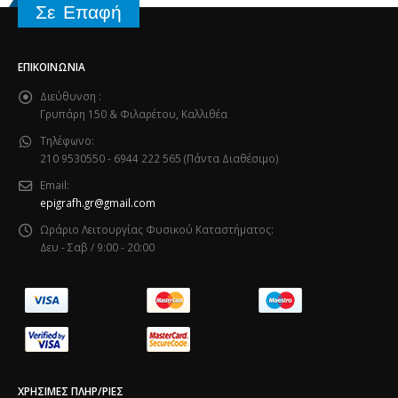
Σε Επαφή
ΕΠΙΚΟΙΝΩΝΊΑ
Διεύθυνση :
Γρυπάρη 150 & Φιλαρέτου, Καλλιθέα
Τηλέφωνο:
210 9530550 - 6944 222 565 (Πάντα Διαθέσιμο)
Email:
epigrafh.gr@gmail.com
Ωράριο Λειτουργίας Φυσικού Καταστήματος:
Δευ - Σαβ / 9:00 - 20:00
ΧΡΉΣΙΜΕΣ ΠΛΗΡ/ΡΙΕΣ