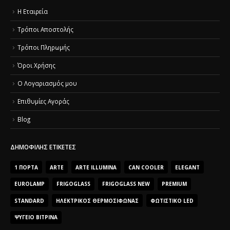
Η Εταιρεία
Τρόποι Αποστολής
Τρόποι Πληρωμής
Όροι Χρήσης
O Λογαριασμός μου
Επιθυμίες Αγοράς
Blog
ΔΗΜΟΦΙΛΉΣ ΕΤΙΚΈΤΕΣ
1 ΠΌΡΤΑ
ARTE
ARTE ILLUMINA
CAN COOLER
ELEGANT
EUROLAMP
FRIGOGLASS
FRIGOGLASS NEW
PREMIUM
STANDARD
ΗΛΕΚΤΡΙΚΌΣ ΘΕΡΜΟΣΊΦΩΝΑΣ
ΦΩΤΙΣΤΙΚΌ LED
ΨΥΓΕΊΟ ΒΙΤΡΊΝΑ